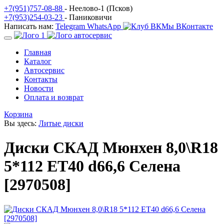
+7(951)757-08-88
- Неелово-1 (Псков)
+7(953)254-03-23
- Паниковичи
Написать нам:
Telegram
WhatsApp
Мы ВКонтакте
Главная
Каталог
Автосервис
Контакты
Новости
Оплата и возврат
Корзина
Вы здесь:
Литые диски
Диски СКАД Мюнхен 8,0\R18
5*112 ET40 d66,6 Селена
[2970508]