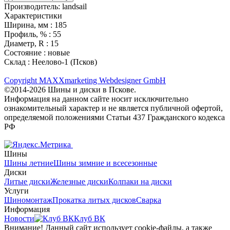
Производитель:
landsail
Характеристики
Ширина, мм :
185
Профиль, % :
55
Диаметр, R :
15
Состояние :
новые
Склад :
Неелово-1 (Псков)
Copyright MAXXmarketing Webdesigner GmbH
©2014-2026 Шины и диски в Пскове.
Информация на данном сайте носит исключительно
ознакомительный характер и не является публичной офертой,
определяемой положениями Статьи 437 Гражданского кодекса
РФ
Шины
Шины летние
Шины зимние и всесезонные
Диски
Литые диски
Железные диски
Колпаки на диски
Услуги
Шиномонтаж
Прокатка литых дисков
Сварка
Информация
Новости
Клуб ВК
Внимание! Данный сайт использует cookie-файлы, а также