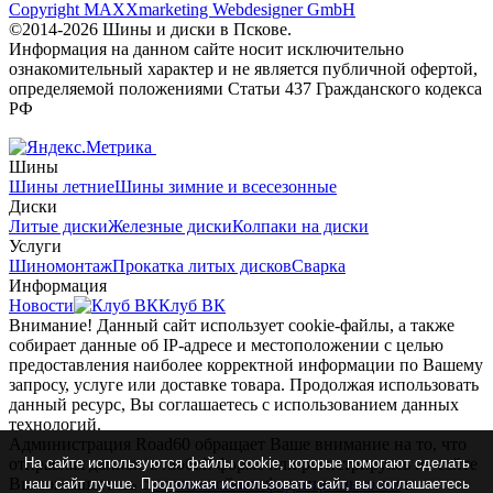
Copyright MAXXmarketing Webdesigner GmbH
©2014-2026 Шины и диски в Пскове.
Информация на данном сайте носит исключительно
ознакомительный характер и не является публичной офертой,
определяемой положениями Статьи 437 Гражданского кодекса
РФ
Шины
Шины летние
Шины зимние и всесезонные
Диски
Литые диски
Железные диски
Колпаки на диски
Услуги
Шиномонтаж
Прокатка литых дисков
Сварка
Информация
Новости
Клуб ВК
Внимание! Данный сайт использует cookie-файлы, а также
собирает данные об IP-адресе и местоположении с целью
предоставления наиболее корректной информации по Вашему
запросу, услуге или доставке товара. Продолжая использовать
данный ресурс, Вы соглашаетесь с использованием данных
технологий.
Администрация Road60 обращает Ваше внимание на то, что
отправляя данные в любой форме или регистрируясь на сайте
На сайте используются файлы cookie, которые помогают сделать
Вы соглашаетесь с
политикой конфиденциальности
и
наш сайт лучше. Продолжая использовать сайт, вы соглашаетесь