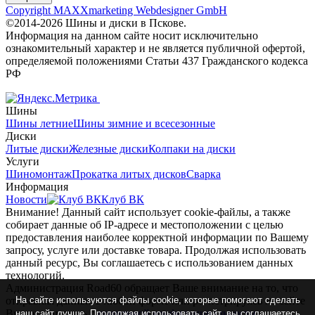
Copyright MAXXmarketing Webdesigner GmbH
©2014-2026 Шины и диски в Пскове.
Информация на данном сайте носит исключительно
ознакомительный характер и не является публичной офертой,
определяемой положениями Статьи 437 Гражданского кодекса
РФ
Шины
Шины летние
Шины зимние и всесезонные
Диски
Литые диски
Железные диски
Колпаки на диски
Услуги
Шиномонтаж
Прокатка литых дисков
Сварка
Информация
Новости
Клуб ВК
Внимание! Данный сайт использует cookie-файлы, а также
собирает данные об IP-адресе и местоположении с целью
предоставления наиболее корректной информации по Вашему
запросу, услуге или доставке товара. Продолжая использовать
данный ресурс, Вы соглашаетесь с использованием данных
технологий.
Администрация Road60 обращает Ваше внимание на то, что
На сайте используются файлы cookie, которые помогают сделать
отправляя данные в любой форме или регистрируясь на сайте
Вы соглашаетесь с
политикой конфиденциальности
и
наш сайт лучше. Продолжая использовать сайт, вы соглашаетесь