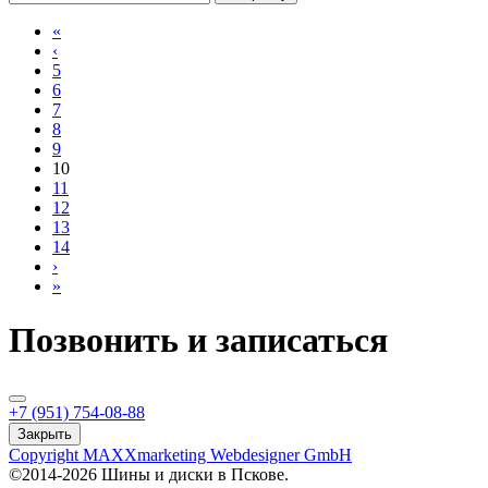
«
‹
5
6
7
8
9
10
11
12
13
14
›
»
Позвонить и записаться
+7 (951) 754-08-88
Закрыть
Copyright MAXXmarketing Webdesigner GmbH
©2014-2026 Шины и диски в Пскове.