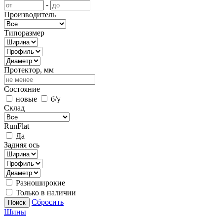
-
Производитель
Типоразмер
Протектор, мм
Состояние
новые
б/у
Склад
RunFlat
Да
Задняя ось
Разноширокие
Только в наличии
Сбросить
Поиск
Шины