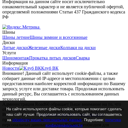
Информация на данном сайте носит исключительно
ознакомительный характер и не является публичной офертой,
определяемой положениями Статьи 437 Гражданского кодекса
РФ
Шины
Шины летние
Шины зимние и всесезонные
Диски
Литые диски
Железные диски
Колпаки на диски
Услуги
Шиномонтаж
Прокатка литых дисков
Сварка
Информация
Новости
Клуб ВК
Внимание! Данный сайт использует cookie-файлы, а также
собирает данные об IP-адресе и местоположении с целью
предоставления наиболее корректной информации по Вашему
запросу, услуге или доставке товара. Продолжая использовать
данный ресурс, Вы соглашаетесь с использованием данных
технологий.
Администрация Road60 обращает Ваше внимание на то, что
На сайте используются файлы cookie, которые помогают сделать
отправляя данные в любой форме или регистрируясь на сайте
Вы соглашаетесь с
политикой конфиденциальности
и
наш сайт лучше. Продолжая использовать сайт, вы соглашаетесь
принимаете
пользовательское соглашение
. Сбор
на
обработку ваших персональных данных
. Подробнее:
политика
персональных данных на сайте Road60 необходим для
конфиденциальности