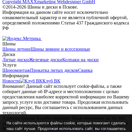
Copyright MAXXmarketing Webdesigner GmbH
©2014-2026 Шины и диски в Пскове.
Информация на данном сайте носит исключительно
ознакомительный характер и не является публичной офертой,
определяемой положениями Статьи 437 Гражданского кодекса
РФ
Шины
Шины летние
Шины зимние и всесезонные
Диски
Литые диски
Железные диски
Колпаки на диски
Услуги
Шиномонтаж
Прокатка литых дисков
Сварка
Информация
Новости
Клуб ВК
Внимание! Данный сайт использует cookie-файлы, а также
собирает данные об IP-адресе и местоположении с целью
предоставления наиболее корректной информации по Вашему
запросу, услуге или доставке товара. Продолжая использовать
данный ресурс, Вы соглашаетесь с использованием данных
технологий.
Администрация Road60 обращает Ваше внимание на то, что
На сайте используются файлы cookie, которые помогают сделать
отправляя данные в любой форме или регистрируясь на сайте
Вы соглашаетесь с
политикой конфиденциальности
и
наш сайт лучше. Продолжая использовать сайт, вы соглашаетесь