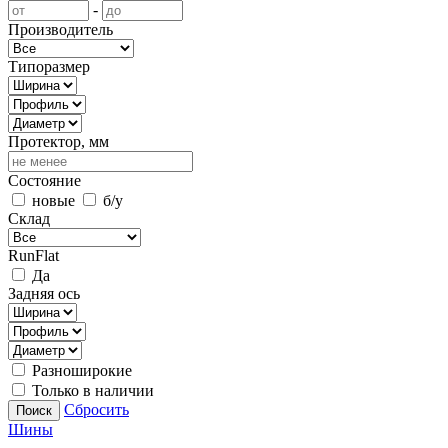
-
Производитель
Типоразмер
Протектор, мм
Состояние
новые
б/у
Склад
RunFlat
Да
Задняя ось
Разноширокие
Только в наличии
Сбросить
Поиск
Шины